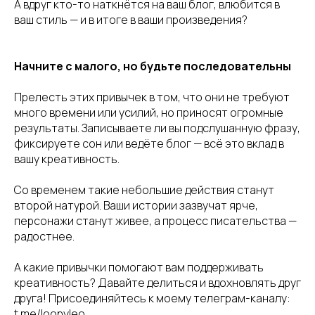
А вдруг кто-то наткнётся на ваш блог, влюбится в
ваш стиль — и в итоге в ваши произведения?
Начните с малого, но будьте последовательны
Прелесть этих привычек в том, что они не требуют
много времени или усилий, но приносят огромные
результаты. Записываете ли вы подслушанную фразу,
фиксируете сон или ведёте блог — всё это вклад в
вашу креативность.
Со временем такие небольшие действия станут
второй натурой. Ваши истории зазвучат ярче,
персонажи станут живее, а процесс писательства —
радостнее.
А какие привычки помогают вам поддерживать
креативность? Давайте делиться и вдохновлять друг
друга! Присоединяйтесь к моему телеграм-каналу:
t.me/loonyleo