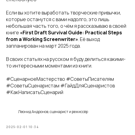
Если вы хотите выработать творческие привычки,
которые останутся с вами надолго, это лишь
небольшая часть того, о чём я рассказываю в своей
книге
«First Draft Survival Guide: Practical Steps
from a Working Screenwriter»
. Её выход
запланирован на март 2025 года.
В своих статьях на русском я буду делиться какими-
то интересными моментами из книги.
#СценарноеМастерство #СоветыПисателям
#СоветыСценаристам #ГайдДляСценаристов
#КакНаписатьСценарий
Леонид Андронов, сценарист и режиссёр
2025-02-01 10:34